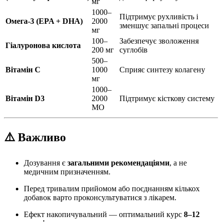
мг
1000–
Підтримує рухливість і
Омега-3 (EPA + DHA)
2000
зменшує запальні процеси
мг
100–
Забезпечує зволоження
Гіалуронова кислота
200 мг
суглобів
500–
Вітамін C
1000
Сприяє синтезу колагену
мг
1000–
Вітамін D3
2000
Підтримує кісткову систему
МО
⚠️ Важливо
Дозування є
загальними рекомендаціями
, а не
медичним призначенням.
Перед тривалим прийомом або поєднанням кількох
добавок варто проконсультуватися з лікарем.
Ефект накопичувальний — оптимальний курс
8–12