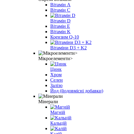
Вітамін A
Вітамін C
Вітамін D
Вітамін E
Вітамін K
Коензим Q-10
Вітаміни D3 + K2
Мікроелементи>
Цинк
Хром
Селен
Залізо
Йод (йодовмісні добавки)
Мінерали
Магній
Кальцій
Калій