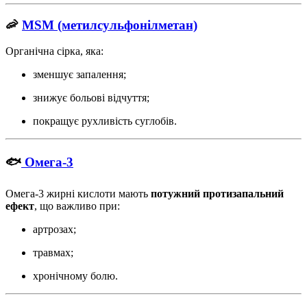
🦐
MSM (метилсульфонілметан)
Органічна сірка, яка:
зменшує запалення;
знижує больові відчуття;
покращує рухливість суглобів.
🐟
Омега-3
Омега-3 жирні кислоти мають
потужний протизапальний
ефект
, що важливо при:
артрозах;
травмах;
хронічному болю.