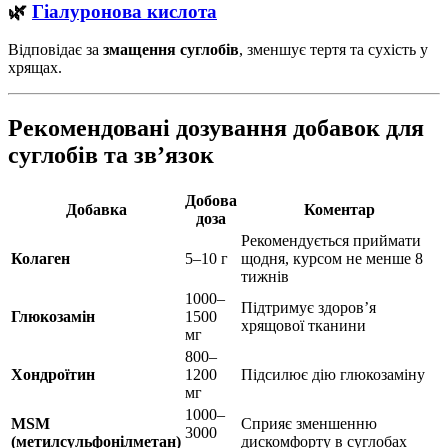
🌿
Гіалуронова кислота
Відповідає за
змащення суглобів
, зменшує тертя та сухість у
хрящах.
Рекомендовані дозування добавок для
суглобів та зв’язок
Добова
Добавка
Коментар
доза
Рекомендується приймати
Колаген
5–10 г
щодня, курсом не менше 8
тижнів
1000–
Підтримує здоров’я
Глюкозамін
1500
хрящової тканини
мг
800–
Хондроїтин
1200
Підсилює дію глюкозаміну
мг
1000–
MSM
Сприяє зменшенню
3000
(метилсульфонілметан)
дискомфорту в суглобах