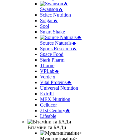
Swanson🔥
Scitec Nutrition
Solgar🔥
Sool
Smart Shake
Source Naturals🔥
Sports Research🔥
Space Food
Stark Pharm
Thorne
VPLab🔥
Verde x
Vital Proteins🔥
Universal Nutrition
Extrifit
MEX Nutrition
Cellucor
21st Century🔥
Lifeable
Вітаміни та БАДи
Мультивітаміни>