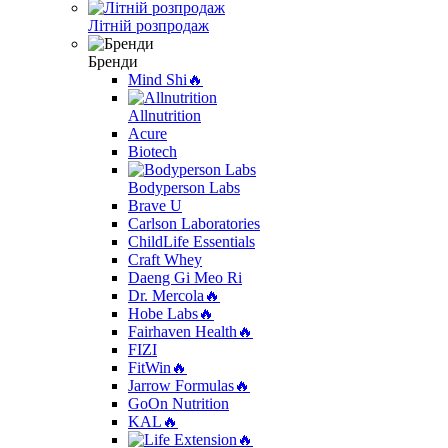
Літній розпродаж
Бренди
Mind Shi🔥
Allnutrition
Acure
Biotech
Bodyperson Labs
Brave U
Carlson Laboratories
ChildLife Essentials
Craft Whey
Daeng Gi Meo Ri
Dr. Mercola🔥
Hobe Labs🔥
Fairhaven Health🔥
FIZI
FitWin🔥
Jarrow Formulas🔥
GoOn Nutrition
KAL🔥