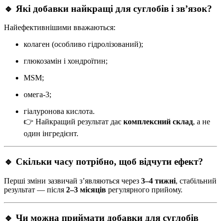
🔹 Які добавки найкращі для суглобів і зв’язок?
Найефективнішими вважаються:
колаген (особливо гідролізований);
глюкозамін і хондроїтин;
MSM;
омега-3;
гіалуронова кислота.
👉 Найкращий результат дає
комплексний склад
, а не
один інгредієнт.
🔹 Скільки часу потрібно, щоб відчути ефект?
Перші зміни зазвичай з’являються через
3–4 тижні
, стабільний
результат — після
2–3 місяців
регулярного прийому.
🔹 Чи можна приймати добавки для суглобів