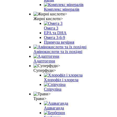
Комплекс мінералів
Жирні кислоти>
Омега 3
EPA та DHA
Омега 3-6-9
Примула вечірня
Амінокислоти та їх похідні
Адаптогени
Суперфуди>
Хлорофіл і хлорела
Спіруліна
Трави>
Ашваганда