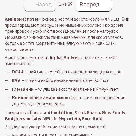
Назад
Вперед
1
из 29
Аминокислоты
– основа роста и восстановления мышц. Они
предотвращают разрушение мышечных волокон во время
тренировок и ускоряют восстановление после нагрузок.
Добавки с аминокислотами незаменимы для спортсменов,
которые хотят сохранить мышечную массу и повысить
выносливость.
В интернет-магазине
Alpha-Body
вы найдёте все виды
аминокислот:
BCAA
– лейцин, изолейцин и валин для защиты мышц;
EAA
– полный набор незаменимых аминокислот;
Глютамин
– улучшает восстановление и иммунитет;
Комплексные аминокислоты
– оптимальное решение
для ежедневного приёма.
Популярные бренды:
Allnutrition, Stark Pharm, Now Foods,
Bodyperson Labs, VPLab, Myprotein, Pure Gold
.
Регулярное употребление аминокислот помогает:
ускорить рост и восстановление мышц;