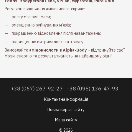
Foods, Bodyperson Labs, VPLab, Myprotein, Pure Gold
.
Регулярне вживання амінокислот сприяє:
росту м’язової маси;
зменшенню руйнування м’язів;
покращенню відновлення після навантажень;
підвищенню витривалості та тонусу.
Замовляйте
амінокислоти в Alpha-Body
– підтримуйте свої
м’язи, енергію та результативність на найвищому рівні!
+38 (067) 267-92-27
+38 (095) 136-47-93
Контактна інформація
Повна версія сайту
Мапа сайту
© 2026