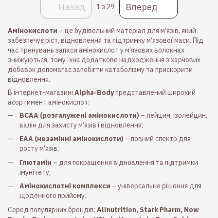
Назад
Вперед
1
з 29
Амінокислоти
– це будівельний матеріал для м’язів, який
забезпечує ріст, відновлення та підтримку м’язової маси. Під
час тренувань запаси амінокислот у м’язових волокнах
знижуються, тому їхнє додаткове надходження з харчових
добавок допомагає запобігти катаболізму та прискорити
відновлення.
В інтернет-магазині
Alpha-Body
представлений широкий
асортимент амінокислот:
BCAA (розгалужені амінокислоти)
– лейцин, ізолейцин,
валін для захисту м’язів і відновлення;
EAA (незамінні амінокислоти)
– повний спектр для
росту м’язів;
Глютамін
– для покращення відновлення та підтримки
імунітету;
Амінокислотні комплекси
– універсальне рішення для
щоденного прийому.
Серед популярних брендів:
Allnutrition, Stark Pharm, Now