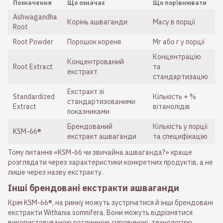
Позначення
Що означає
Що порівнювати
Ashwagandha
Корінь ашваганди
Масу в порції
Root
Root Powder
Порошок кореня
Мг або г у порції
Концентрацію
Концентрований
Root Extract
та
екстракт
стандартизацію
Екстракт зі
Standardized
Кількість + %
стандартизованими
Extract
вітанолідів
показниками
Брендований
Кількість у порції
KSM-66®
екстракт ашваганди
та специфікацію
Тому питання «KSM-66 чи звичайна ашваганда?» краще
розглядати через характеристики конкретних продуктів, а не
лише через назву екстракту.
Інші брендовані екстракти ашваганди
Крім KSM-66®, на ринку можуть зустрічатися й інші брендовані
екстракти Withania somnifera. Вони можуть відрізнятися
використовуваною рослинною сировиною, технологією