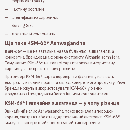
форму екстракту;
частину рослини;
специфікацію сировини;
Serving Size;
додаткові компоненти.
Що таке KSM-66® Ashwagandha
KSM-66®
— це не загальна назва будь-якої ашваганди, а
конкретна брендована форма екстракту Withania somnifera.
Тому напис KSM-66® на товарі характеризує використану
сировину, а не просто назву рослини.
При виборі KSM-66® варто перевіряти фактичну кількість
екстракту в повній порції та склад конкретного продукту. Різні
бренди можуть використовувати KSM-66® у різних
дозуваннях і поєднувати його з іншими компонентами.
KSM-66® і звичайна ашваганда — у чому різниця
Звичайний напис Ashwagandha може позначати порошок
кореня, екстракт або стандартизований екстракт. KSM-66®
вказує на конкретний брендований тип сировини.