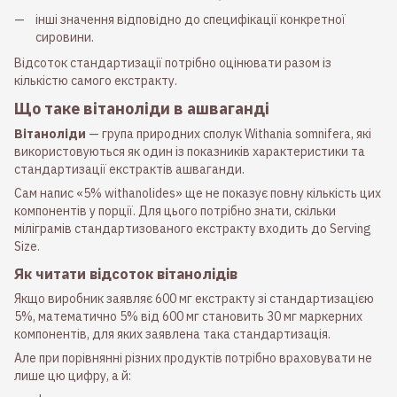
інші значення відповідно до специфікації конкретної
сировини.
Відсоток стандартизації потрібно оцінювати разом із
кількістю самого екстракту.
Що таке вітаноліди в ашваганді
Вітаноліди
— група природних сполук Withania somnifera, які
використовуються як один із показників характеристики та
стандартизації екстрактів ашваганди.
Сам напис «5% withanolides» ще не показує повну кількість цих
компонентів у порції. Для цього потрібно знати, скільки
міліграмів стандартизованого екстракту входить до Serving
Size.
Як читати відсоток вітанолідів
Якщо виробник заявляє 600 мг екстракту зі стандартизацією
5%, математично 5% від 600 мг становить 30 мг маркерних
компонентів, для яких заявлена така стандартизація.
Але при порівнянні різних продуктів потрібно враховувати не
лише цю цифру, а й: