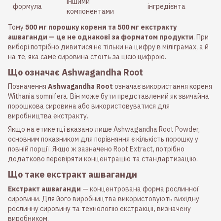
іншими
формула
інгредієнта
компонентами
Тому
500 мг порошку кореня та 500 мг екстракту
ашваганди — це не однакові за форматом продукти
. При
виборі потрібно дивитися не тільки на цифру в міліграмах, а й
на те, яка саме сировина стоїть за цією цифрою.
Що означає Ashwagandha Root
Позначення
Ashwagandha Root
означає використання кореня
Withania somnifera. Він може бути представлений як звичайна
порошкова сировина або використовуватися для
виробництва екстракту.
Якщо на етикетці вказано лише Ashwagandha Root Powder,
основним показником для порівняння є кількість порошку у
повній порції. Якщо ж зазначено Root Extract, потрібно
додатково перевіряти концентрацію та стандартизацію.
Що таке екстракт ашваганди
Екстракт ашваганди
— концентрована форма рослинної
сировини. Для його виробництва використовують вихідну
рослинну сировину та технологію екстракції, визначену
виробником.