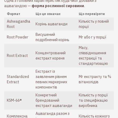
Одна з головних характеристик будь-якої добавки з
ашвагандою —
форма рослинної сировини
.
Формат
Що це означає
Що перевіряти
Ashwagandha
Кількість у повній
Корінь ашваганди
Root
порції
Висушений
Root Powder
Мг або г у порції
подрібнений корінь
Масу,
Концентрований
співвідношення
Root Extract
екстракт кореня
екстракції та
стандартизацію
Екстракт із
Standardized
заявленим рівнем
Мг екстракту та %
Extract
певних маркерних
вітанолідів
компонентів
Конкретний
Кількість у порції
KSM-66®
брендований
та специфікацію
екстракт ашваганди
виробника
Ашваганда разом з
Комплексна
Кількість кожного