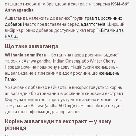
стандартизовані та брендовані екстракти, зокрема
KSM-66®
Ashwagandha
.
Ашваганда належить до великої групи
трав та рослинних
добавок
і часто представлена серед
адаптогенів
. Ширший
вибір харчових добавок доступний у категорії
«Вітаміни та
БАДи»
.
Що таке ашваганда
Withania somnifera
— ботанічна назва рослини, відомої
також як Ashwagandha, Indian Ginseng або Winter Cherry.
Незважаючи на поширену назву «індійський женьшень»,
ашваганда не є тим самим видом рослини, що
женьшень
Panax
.
У харчових добавках найчастіше використовується корінь
ашваганди або отриманий із рослинної сировини екстракт.
Формула конкретного продукту може значно відрізнятися,
тому назва «Ashwagandha 500 mg» сама по собі ще не дає
достатньо інформації для порівняння.
Корінь ашваганди та екстракт — у чому
різниця