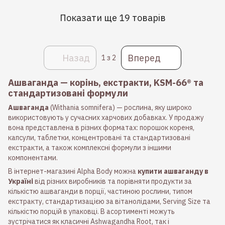
Показати ще 19 товарів
Назад
Вперед
1
з 2
Ашваганда — корінь, екстракти, KSM-66® та
стандартизовані формули
Ашваганда
(Withania somnifera) — рослина, яку широко
використовують у сучасних харчових добавках. У продажу
вона представлена в різних форматах: порошок кореня,
капсули, таблетки, концентровані та стандартизовані
екстракти, а також комплексні формули з іншими
компонентами.
В інтернет-магазині Alpha Body можна
купити ашваганду в
Україні
від різних виробників та порівняти продукти за
кількістю ашваганди в порції, частиною рослини, типом
екстракту, стандартизацією за вітанолідами, Serving Size та
кількістю порцій в упаковці. В асортименті можуть
зустрічатися як класичні Ashwagandha Root, так і