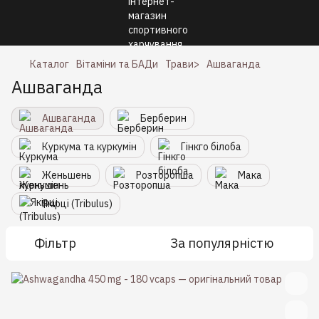
Каталог
Вітаміни та БАДи
Трави>
Ашваганда
Ашваганда
Ашваганда
Берберин
Куркума та куркумін
Гінкго білоба
Женьшень
Розторопша
Мака
Якірці (Tribulus)
Фільтр
За популярністю