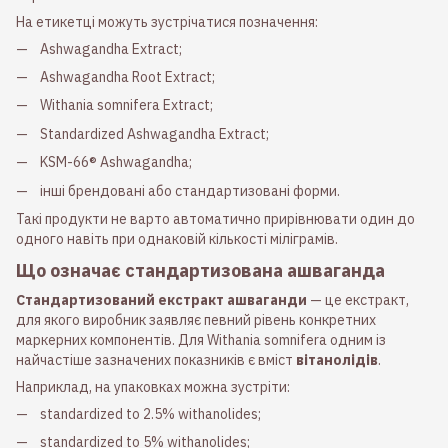
На етикетці можуть зустрічатися позначення:
Ashwagandha Extract;
Ashwagandha Root Extract;
Withania somnifera Extract;
Standardized Ashwagandha Extract;
KSM-66® Ashwagandha;
інші брендовані або стандартизовані форми.
Такі продукти не варто автоматично прирівнювати один до
одного навіть при однаковій кількості міліграмів.
Що означає стандартизована ашваганда
Стандартизований екстракт ашваганди
— це екстракт,
для якого виробник заявляє певний рівень конкретних
маркерних компонентів. Для Withania somnifera одним із
найчастіше зазначених показників є вміст
вітанолідів
.
Наприклад, на упаковках можна зустріти:
standardized to 2.5% withanolides;
standardized to 5% withanolides;