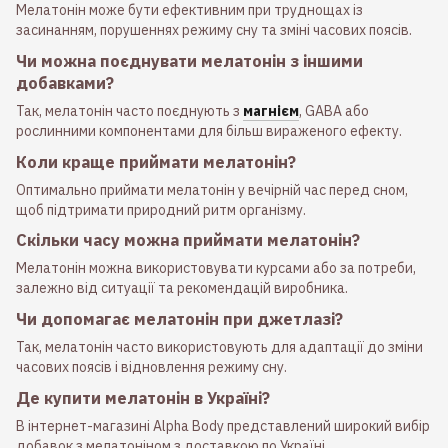
Мелатонін може бути ефективним при труднощах із
засинанням, порушеннях режиму сну та зміні часових поясів.
Чи можна поєднувати мелатонін з іншими
добавками?
Так, мелатонін часто поєднують з
магнієм
, GABA або
рослинними компонентами для більш вираженого ефекту.
Коли краще приймати мелатонін?
Оптимально приймати мелатонін у вечірній час перед сном,
щоб підтримати природний ритм організму.
Скільки часу можна приймати мелатонін?
Мелатонін можна використовувати курсами або за потреби,
залежно від ситуації та рекомендацій виробника.
Чи допомагає мелатонін при джетлазі?
Так, мелатонін часто використовують для адаптації до зміни
часових поясів і відновлення режиму сну.
Де купити мелатонін в Україні?
В інтернет-магазині Alpha Body представлений широкий вибір
добавок з мелатоніном з доставкою по Україні.