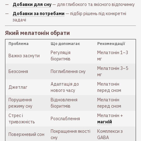
Добавки для сну
— для глибокого та якісного відпочинку
Добавки за потребами
— підбір рішень під конкретні
задачі
Який мелатонін обрати
Проблема
Що допомагає
Рекомендації
Регуляція
Мелатонін 1–3
Важко заснути
біоритмів
мг
Мелатонін 3–5
Безсоння
Поглиблення сну
мг
Адаптація до
Мелатонін
Джетлаг
нового часу
перед сном
Порушення
Відновлення
Мелатонін
режиму сну
біоритмів
перед сном
Стрес і
Мелатонін +
Розслаблення
тривожність
магній
Покращення якості
Комплекси з
Поверхневий сон
сну
GABA