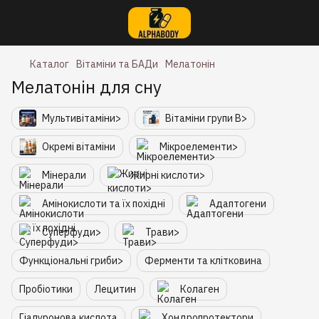
Каталог
Вітаміни та БАДи
Мелатонін
Мелатонін для сну
Мультивітаміни>
Вітаміни групи B>
Окремі вітаміни
Мікроелементи>
Мінерали
Жирні кислоти>
Амінокислоти та їх похідні
Адаптогени
Суперфуди>
Трави>
Функціональні гриби>
Ферменти та клітковина
Пробіотики
Лецитин
Колаген
Гіалуронова кислота
Хондропротектори