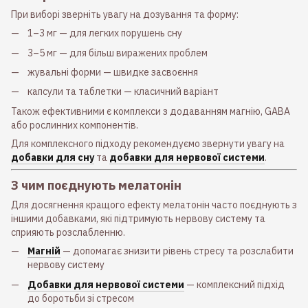
При виборі зверніть увагу на дозування та форму:
1–3 мг — для легких порушень сну
3–5 мг — для більш виражених проблем
жувальні форми — швидке засвоєння
капсули та таблетки — класичний варіант
Також ефективними є комплекси з додаванням магнію, GABA
або рослинних компонентів.
Для комплексного підходу рекомендуємо звернути увагу на
добавки для сну
та
добавки для нервової системи
.
З чим поєднують мелатонін
Для досягнення кращого ефекту мелатонін часто поєднують з
іншими добавками, які підтримують нервову систему та
сприяють розслабленню.
Магній
— допомагає знизити рівень стресу та розслабити
нервову систему
Добавки для нервової системи
— комплексний підхід
до боротьби зі стресом