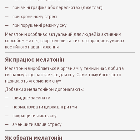
при зміні графіка або перельотах (джетлаг)
при хронічному стресі
при порушенні режиму сну
Мелатонін особливо актуальний для людей із активним
способом життя, спортсменів та тих, хто працює в умовах
постійного навантаження.
Як працює мелатонін
Мелатонін виробляється в організмі у темний час доби та
сигналізує, що настав час для сну. Саме тому його часто
називають «гормоном сну».
Добавки з мелатоніном допомагають:
швидше засинати
нормалізувати циркадні ритми
покращити якість сну
зменшити вплив стресу
Як обрати мелатонін