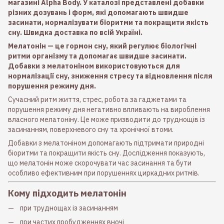
магазині Alpha Body. У каталозі представлені добавки
різних дозувань і форм, які допомагають швидше
засинати, нормалізувати біоритми та покращити якість
сну. Швидка доставка по всій Україні.
Мелатонін — це гормон сну, який регулює біологічні
ритми організму та допомагає швидше засинати.
Добавки з мелатоніном використовуються для
нормалізації сну, зниження стресу та відновлення після
порушення режиму дня.
Сучасний ритм життя, стрес, робота за гаджетами та
порушення режиму дня негативно впливають на вироблення
власного мелатоніну. Це може призводити до труднощів із
засинанням, поверхневого сну та хронічної втоми.
Добавки з мелатоніном допомагають підтримати природні
біоритми та покращити якість сну. Дослідження показують,
що мелатонін може скорочувати час засинання та бути
особливо ефективним при порушеннях циркадних ритмів.
Кому підходить мелатонін
при труднощах із засинанням
при частих пробудженнях вночі