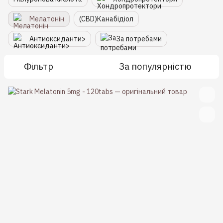
Мелатонін
(CBD)Канабідіол
Антиоксиданти>
За потребами
Фільтр
За популярністю