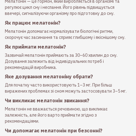
Мелатонін — це гормон, який виробляється в організмі та
регулює цикл сну і неспання. Його рівень підвищується
ввечері, сигналізуючи організму про підготовку до сну.
Як працює мелатонін?
Мелатонін допомагає нормалізувати біологічні ритми,
скорочує час засинання та сприяє глибшому і якіснішому сну.
Як приймати мелатонін?
Зазвичай мелатонін приймають за 30–60 хвилин до сну.
Дозування залежить від індивідуальних потреб і
рекомендацій виробника.
Яке дозування мелатоніну обрати?
Для початку часто використовують 1–3 мг. При більш
виражених проблемах зі сном можуть застосовувати 3–5 мг.
Чи викликає мелатонін звикання?
Мелатонін не вважається речовиною, що викликає
залежність, але його варто приймати згідно з
рекомендаціями.
Чи допомагає мелатонін при безсонні?