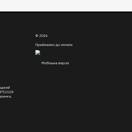
© 2026
Приймаємо до оплати
Мобільна версія
уцький
4711118
еринка,