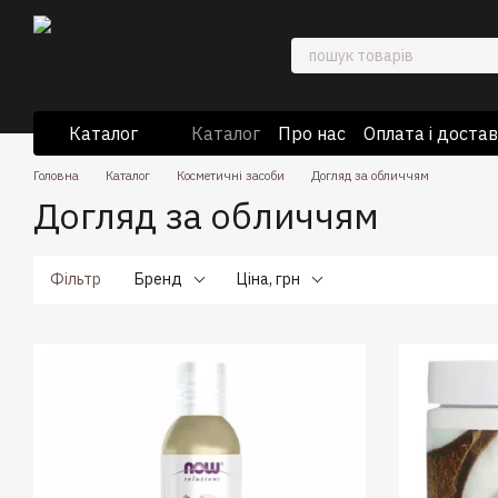
Перейти до основного контенту
Каталог
Каталог
Про нас
Оплата і доста
Відгуки про магазин
Відомості 
Головна
Каталог
Косметичні засоби
Догляд за обличчям
Догляд за обличчям
Фільтр
Бренд
Ціна, грн