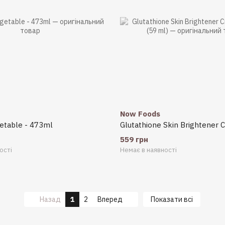
Now Foods
getable - 473ml
559 грн
ості
Немає в наявності
Назад
1
2
Вперед
Показати всі