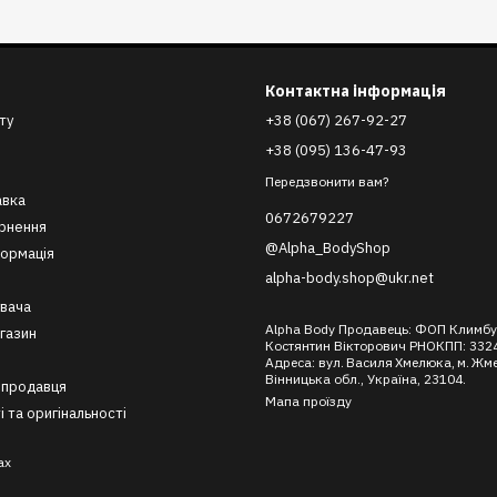
Контактна інформація
ту
+38 (067) 267-92-27
+38 (095) 136-47-93
Передзвонити вам?
авка
0672679227
ернення
@Alpha_BodyShop
формація
alpha-body.shop@ukr.net
вача
Alpha Body Продавець: ФОП Климб
агазин
Костянтин Вікторович РНОКПП: 332
Адреса: вул. Василя Хмелюка, м. Жм
Вінницька обл., Україна, 23104.
 продавця
Мапа проїзду
і та оригінальності
ах