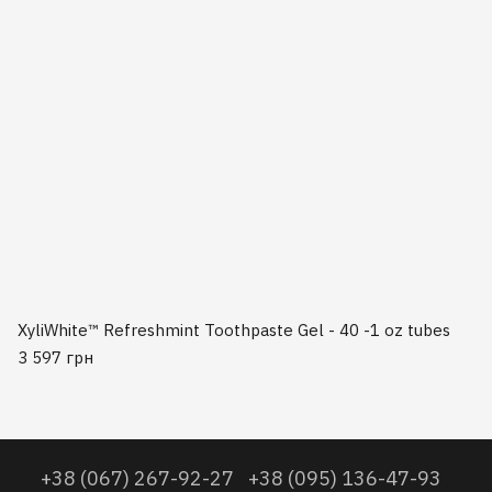
XyliWhite™ Refreshmint Toothpaste Gel - 40 -1 oz tubes
3 597 грн
+38 (067) 267-92-27
+38 (095) 136-47-93