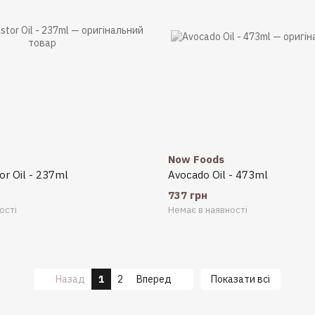
Now Foods
or Oil - 237ml
Avocado Oil - 473ml
737 грн
ості
Немає в наявності
Назад
1
2
Вперед
Показати всі