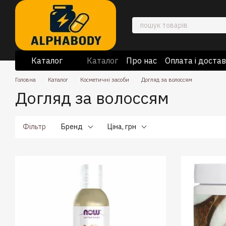
Перейти до основного контенту
Каталог
Каталог
Про нас
Оплата і доста
Відгуки про магазин
Відомості 
Головна
Каталог
Косметичні засоби
Догляд за волоссям
Догляд за волоссям
Фільтр
Бренд
Ціна, грн