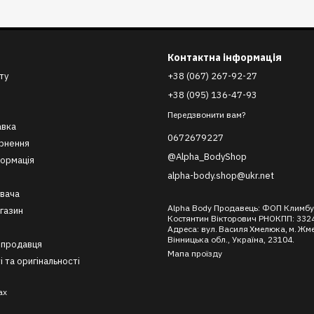
Контактна інформація
ту
+38 (067) 267-92-27
+38 (095) 136-47-93
Передзвонити вам?
авка
0672679227
ернення
@Alpha_BodyShop
формація
alpha-body.shop@ukr.net
вача
Alpha Body Продавець: ФОП Климб
агазин
Костянтин Вікторович РНОКПП: 332
Адреса: вул. Василя Хмелюка, м. Жм
Вінницька обл., Україна, 23104.
 продавця
Мапа проїзду
і та оригінальності
ах