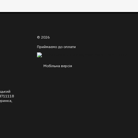
© 2026
Приймаємо до оплати
Мобільна версія
уцький
4711118
еринка,